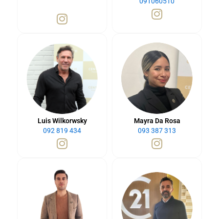
091060510
Luis Wilkorwsky
Mayra Da Rosa
092 819 434
093 387 313