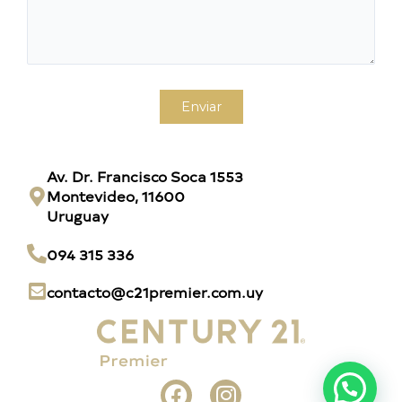
Av. Dr. Francisco Soca 1553
Montevideo, 11600
Uruguay
094 315 336
contacto@c21premier.com.uy
F
I