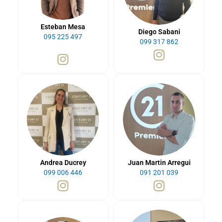
Esteban Mesa
Diego Sabani
095 225 497
099 317 862
Andrea Ducrey
Juan Martin Arregui
099 006 446
091 201 039