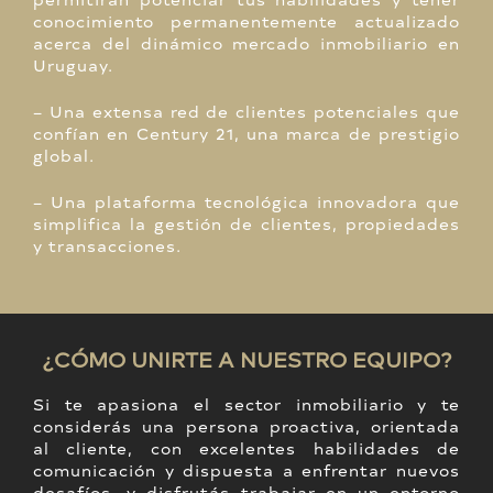
conocimiento permanentemente actualizado
acerca del dinámico mercado inmobiliario en
Uruguay.
– Una extensa red de clientes potenciales que
confían en Century 21, una marca de prestigio
global.
– Una plataforma tecnológica innovadora que
simplifica la gestión de clientes, propiedades
y transacciones.
¿CÓMO UNIRTE A NUESTRO EQUIPO?
Si te apasiona el sector inmobiliario y te
considerás una persona proactiva, orientada
al cliente, con excelentes habilidades de
comunicación y dispuesta a enfrentar nuevos
desafíos, y disfrutás trabajar en un entorno